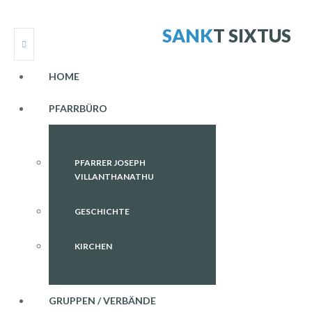
S
A
N
K
T
S
I
X
T
U
S
HOME
PFARRBÜRO
PFARRER JOSEPH
VILLANTHANATHU
GESCHICHTE
KIRCHEN
GRUPPEN / VERBÄNDE