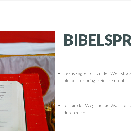
BIBELSP
Jesus sagte: Ich bin der Weinstock,
bleibe, der bringt reiche Frucht; d
Ich bin der Weg und die Wahrhei
durch mich.