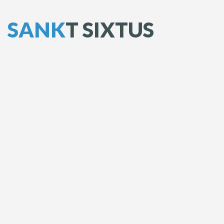
S
A
N
K
T
S
I
X
T
U
S